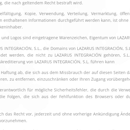
g, die nach geltendem Recht bestraft wird.
rvielfältigung, Kopie, Verwendung, Verteilung, Vermarktung, öf
iten enthaltenen Informationen durchgeführt werden kann, ist oh
keninhaber.
en und Logos sind eingetragene Warenzeichen, Eigentum von LAZA
ARUS INTEGRACIÓN, S.L., die Domains von LAZARUS INTEGRACIÓN, S.L
endet werden, die nicht zu LAZARUS INTEGRACIÓN gehören, S.L
iskreditierung von LAZARUS INTEGRACIÓN, S.L. führen kann
Haftung ab, die sich aus dem Missbrauch der auf diesen Seiten da
isieren, zu entfernen, einzuschränken oder Ihren Zugang vorüberg
erantwortlich für mögliche Sicherheitsfehler, die durch die Ver
e Folgen, die sich aus der Fehlfunktion des Browsers oder du
sich das Recht vor, jederzeit und ohne vorherige Ankündigung Änd
 vorzunehmen.