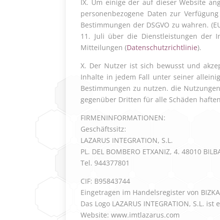
IX. Um einige der auf dieser Website a
personenbezogene Daten zur Verfügung s
Bestimmungen der DSGVO zu wahren. (EU
11. Juli über die Dienstleistungen der 
Mitteilungen (
Datenschutzrichtlinie
).
X. Der Nutzer ist sich bewusst und akzep
Inhalte in jedem Fall unter seiner allein
Bestimmungen zu nutzen. die Nutzungen 
gegenüber Dritten für alle Schäden hafte
FIRMENINFORMATIONEN:
Geschäftssitz:
LAZARUS INTEGRATION, S.L.
PL. DEL BOMBERO ETXANIZ, 4. 48010 BILBA
Tel. 944377801
CIF: B95843744
Eingetragen im Handelsregister von BIZKAIA
Das Logo LAZARUS INTEGRATION, S.L. ist 
Website: www.imtlazarus.com