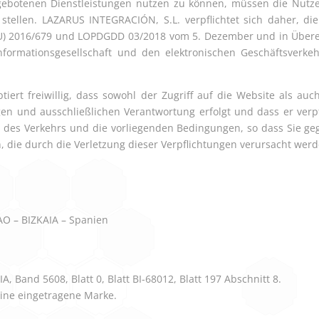
ngebotenen Dienstleistungen nutzen zu können, müssen die Nut
tellen. LAZARUS INTEGRACIÓN, S.L. verpflichtet sich daher, die
) 2016/679 und LOPDGDD 03/2018 vom 5. Dezember und in Über
Informationsgesellschaft und den elektronischen Geschäftsverk
tiert freiwillig, dass sowohl der Zugriff auf die Website als auc
igen und ausschließlichen Verantwortung erfolgt und dass er verp
des Verkehrs und die vorliegenden Bedingungen, so dass Sie g
n, die durch die Verletzung dieser Verpflichtungen verursacht wer
O – BIZKAIA – Spanien
, Band 5608, Blatt 0, Blatt BI-68012, Blatt 197 Abschnitt 8.
eine eingetragene Marke.