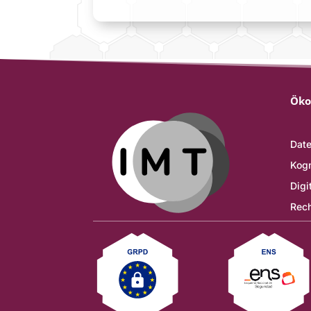
Öko
Date
Kogn
Digi
Rech