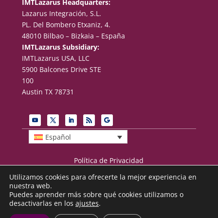
IMTLazarus Headquarters:
Lazarus Integración, S.L.
PL. Del Bombero Etxaniz, 4.
48010 Bilbao – Bizkaia – España
IMTLazarus Subsidiary:
IMTLazarus USA, LLC
5900 Balcones Drive STE
100
Austin TX 78731
Español
Política de Privacidad
Términos de uso
Utilizamos cookies para ofrecerte la mejor experiencia en
Aviso legal
nuestra web.
Puedes aprender más sobre qué cookies utilizamos o
desactivarlas en los
ajustes
.
© 2026 IMTLazarus (Lazarus Integración, S.L.)