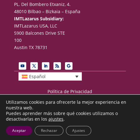
PL. Del Bombero Etxaniz, 4.
48010 Bilbao – Bizkaia – España
IMTLazarus Subsidiary:
IMTLazarus USA, LLC
5900 Balcones Drive STE
100
Austin TX 78731
Español
Política de Privacidad
Términos de uso
Utilizamos cookies para ofrecerte la mejor experiencia en
Aviso legal
nuestra web.
Puedes aprender más sobre qué cookies utilizamos o
desactivarlas en los
ajustes
.
© 2026 IMTLazarus (Lazarus Integración, S.L.)
Aceptar
Rechazar
Ajustes