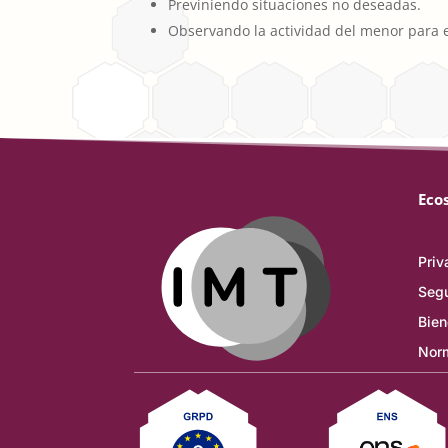
Previniendo situaciones no deseadas.
Observando la actividad del menor para 
Eco
Priv
Segu
Bien
Norm