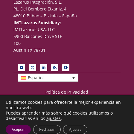
Lazarus Integración, S.L.
PL. Del Bombero Etxaniz, 4.
48010 Bilbao – Bizkaia – España
IMTLazarus Subsidiary:
IMTLazarus USA, LLC
5900 Balcones Drive STE
100
Austin TX 78731
Español
Política de Privacidad
Términos de uso
Utilizamos cookies para ofrecerte la mejor experiencia en
Aviso legal
nuestra web.
Puedes aprender más sobre qué cookies utilizamos o
desactivarlas en los
ajustes
.
© 2026 IMTLazarus (Lazarus Integración, S.L.)
Aceptar
Rechazar
Ajustes